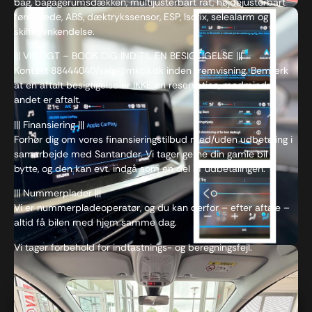
bag, bagagerumsdækken, multijusterbart rat, højdejusterbart
førersæde, ABS, dæktrykssensor, ESP, Isofix, selealarm og
skiltegenkendelse.
||| VIGTIGT – BOOK DIG IND TIL EN BESIGTIGELSE |||
Kontakt 88444040/salg@mkbil.dk inden fremvisning. Bemærk
at en aftalt besigtigelse er IKKE en reservation, medmindre
andet er aftalt.
||| Finansiering |||
Forhør dig om vores finansieringstilbud med/uden udbetaling i
samarbejde med Santander. Vi tager gerne din gamle bil i
bytte, og den kan evt. indgå som en del af udbetalingen.
||| Nummerplader |||
Vi er nummerpladeoperatør, og du kan derfor – efter aftale –
altid få bilen med hjem samme dag.
Vi tager forbehold for indtastnings- og beregningsfejl.