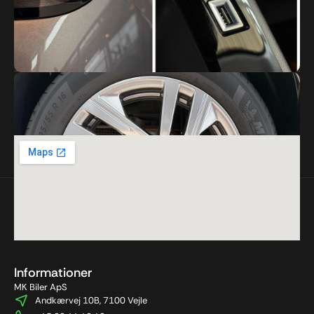
Forbrug – WLTP
18.9 km/liter
Tilkoblingsvægt m. bremser
500 kg
Ejerafgift (årlig)
1.520 DKK
INTERESSERET? KONTAKT OS
Informationer
MK Biler ApS
Andkærvej 10B, 7100 Vejle