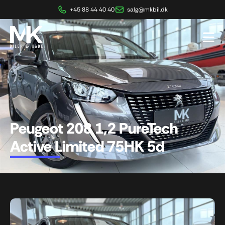
+45 88 44 40 40
salg@mkbil.dk
Peugeot 208 1,2 PureTech
Active Limited 75HK 5d