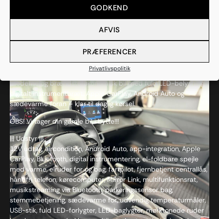
GODKEND
AFVIS
Beskrivelse
PRÆFERENCER
PEUGEOT 208 1,2 PureTech Active Limited 75HK 5d
Privatlivspolitik
Velholdt Peugeot 208 med kun 42.000 km på tælleren. En
moderne og brændstoføkonomisk bil med fuld LED-belysning,
digitalt instrumentbræt, Apple CarPlay, Android Auto og
sædevarme foran – klar til daglig kørsel.
OBS! Vi tager din gamle bil i bytte!!!
||| Udstyr |||
12V udtag, aircondition, Android Auto, app-integration, Apple
CarPlay, Bluetooth, digital instrumentering, el-foldbare spejle
med varme, elruder for og bag, fartpilot, fjernbetjent centrallås,
håndfri telefon, kørecomputer, Mirror Link, multifunktionsrat,
musikstreaming via Bluetooth, parkeringssensor bag,
stemmebetjening, sædevarme for, udvendig temperaturmåler,
USB-stik, fuld LED-forlygter, LED-baglygter, mørktonede ruder