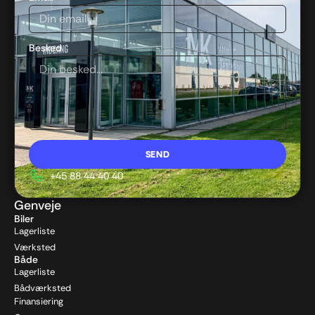
Besked
SEND
+45 88 44 40 40
Alternative:
Genveje
Biler
Lagerliste
Værksted
Både
Lagerliste
Bådværksted
Finansiering