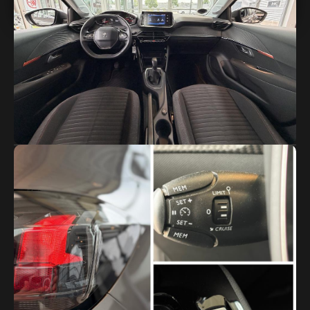
99.900 DKK
Km kørt
42.000 km
Drivmiddel
B
Type
Personbil
1. reg. dato
10/05/2021
Modelår
2021
Antal døre
5
Body Type
Hatch Man.
Cylindre
3
HK
75
0-100 km/t
13.2 sek
Tophastighed
170 km/t
Forbrug
22.8 km/liter