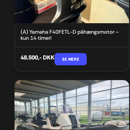
(A) Yamaha F40FETL-D påhængsmotor –
kun 14 timer!
48.500,- DKK
SE MERE