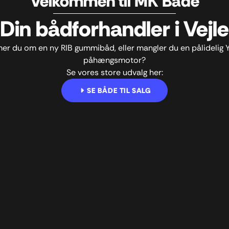
Velkommen til MK Både
Din bådforhandler i Vejle
r du om en ny RIB gummibåd, eller mangler du en pålidelig
påhængsmotor?
Se vores store udvalg her:
SE BÅDE TIL SALG