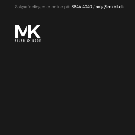
Salgsafdelingen er online på:
8844 4040
/
salg@mkbil.dk