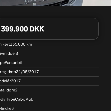
399.900 DKK
 kørt
135.000 km
ivmiddel
B
ype
Personbil
 reg. dato
31/05/2017
odelår
2017
tal døre
2
ody Type
Cabr. Aut.
lindre
6