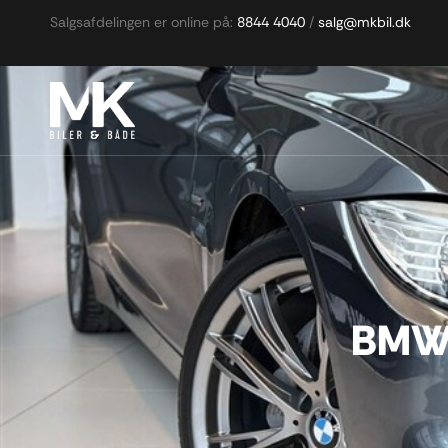
Salgsafdelingen er online på:
8844 4040
/
salg@mkbil.dk
BMW 