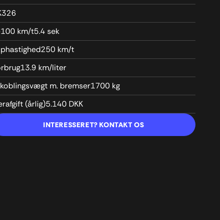
K
326
-100 km/t
5.4 sek
ophastighed
250 km/t
rbrug
13.9 km/liter
lkoblingsvægt m. bremser
1700 kg
erafgift (årlig)
5.140 DKK
INTERESSERET? KONTAKT OS