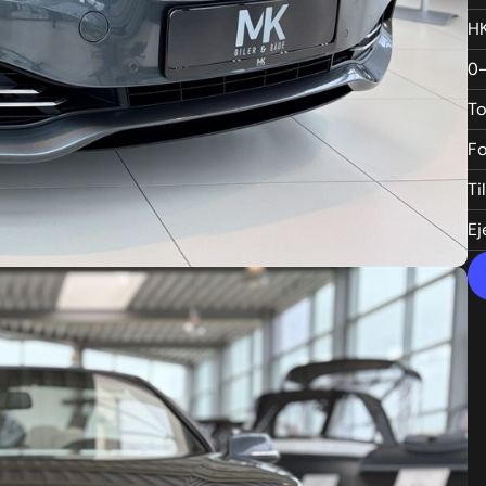
H
0
T
Fo
Ti
Ej