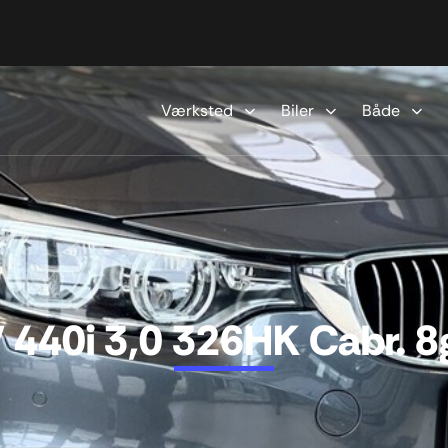
Værksted
Biler
Både
440i 3,0 326HK Cabr. 8g