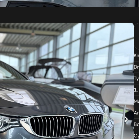
Km
Dr
T
1.
M
An
B
Cy