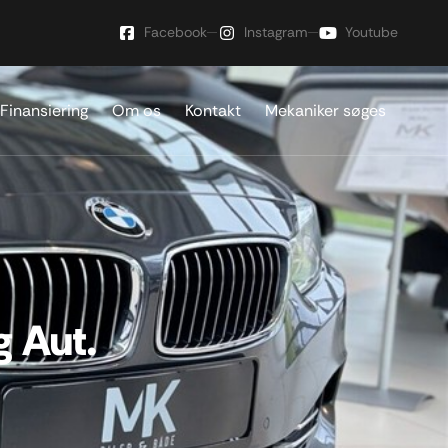
Facebook
Instagram
Youtube
Finansiering
Om os
Kontakt
Mekaniker søges
 Aut.