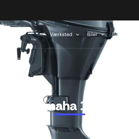
Værksted
Biler
Både
Yamaha 15hk