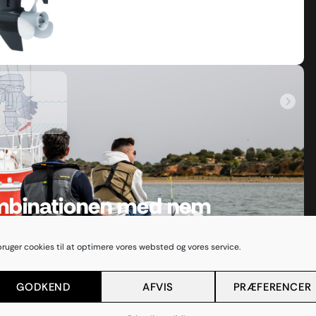
kombinationen med nem
bruger cookies til at optimere vores websted og vores service.
fundet den i den pålidelige
GODKEND
AFVIS
PRÆFERENCER