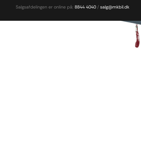
Salgsafdelingen er online på:
8844 4040
/
salg@mkbil.dk