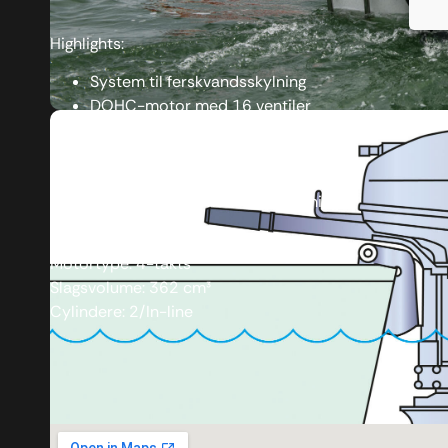
Highlights:
System til ferskvandsskylning
DOHC-motor med 16 ventiler
Fast motorhætte i ét stykke
PrimeStart-system til nem start
Højtydende generator
Manuel starter med lav belastning
Motortype: 4-takts
Slagsvolume: 362 cm³
Cylindere: 2/In-line