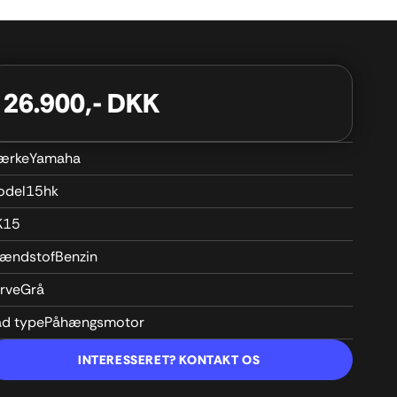
26.900,- DKK
ærke
Yamaha
odel
15hk
K
15
rændstof
Benzin
rve
Grå
åd type
Påhængsmotor
INTERESSERET? KONTAKT OS