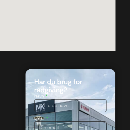
Har du brug for
rådgiving?
Navn
Email