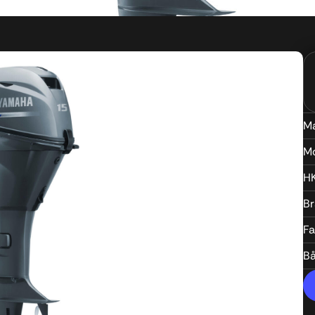
M
M
H
B
Fa
B