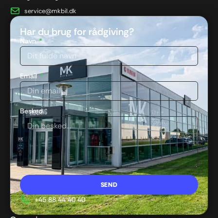
service@mkbil.dk
Har du brug for rådgiving?
Navn
Email
Besked
SEND
+45 88 44 40 40
Alternative: