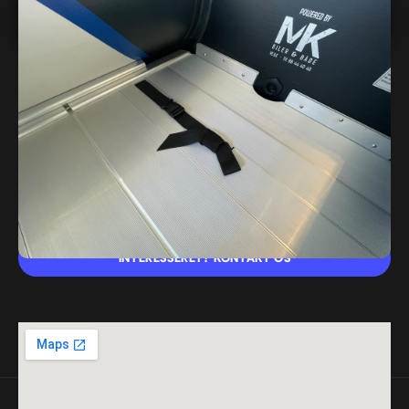
10.260,- DKK
Mærke
YAM
Model
Yam310STi-V
Brændstof
Benzin
Farve
Lysgrå
Personer
4
Båd type
Motorbåd
INTERESSERET? KONTAKT OS