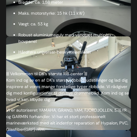
Bredde: ca. 1,58 meter
Maks. motorstyrke: 15 hk (11 kW)
Vægt: ca. 53 kg
Robust aluminiumsgulv med vandtæt multiplex-
bovpanel
Hårdføre universal-beskyttelseslister
||| Velkommen til DK’s største RIB center |||
Kom ind og se en af DK’s største ribbådsudstillinger og lad dig
inspirere af vores mange forskellige typer ribbåde. Vi rådgiver
dig med konfigurationer til din nye drømmebåd. Kom ind og se
hvad vi kan tilbyde dig.
Vi er autoriseret YAMAHA, GRAND, YAM, FJORDJOLLEN, STEYR
og GARMIN forhandler. Vi har et stort professionelt
marineværksted med alt indenfor reparation af Hypalon, PVC,
Glasfiber(GRP) mm.